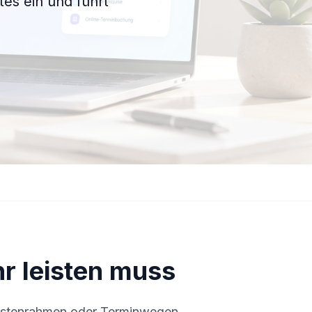
es ein und führt
r leisten muss
 Kostenrahmen oder Terminwegen