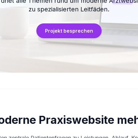
rdnet alle Themen rund um moderne Arztwebsit
zu spezialisierten Leitfäden.
Projekt besprechen
derne Praxiswebsite meh
ten zentrale Patientenfragen zu Leistungen, Ablauf,