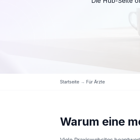
Die Hub-Seite o
Startseite
→
Für Ärzte
Warum eine mo
Viele Praxiswebsites beantwor