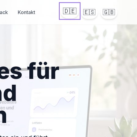
🇩🇪
🇪🇸
🇬🇧
ack
Kontakt
es für
nd
n