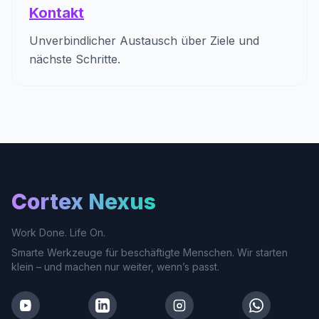
Kontakt
Unverbindlicher Austausch über Ziele und
nächste Schritte.
Cortex Nexus
Work Done. Life On.
Smarte Werkzeuge für beschäftigte Menschen. Wir starten
klein – und machen nur weiter, wenn’s passt.