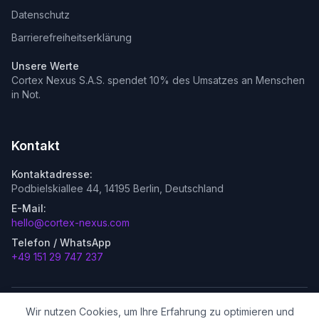
Datenschutz
Barrierefreiheitserklärung
Unsere Werte
Cortex Nexus S.A.S. spendet 10% des Umsatzes an Menschen
in Not.
Kontakt
Kontaktadresse:
Podbielskiallee 44, 14195 Berlin, Deutschland
E-Mail:
hello@cortex-nexus.com
Telefon / WhatsApp
+49 151 29 747 237
Wir nutzen Cookies, um Ihre Erfahrung zu optimieren und
©
2026
Cortex Nexus S.A.S. – Spezialisierte KI–Agentur in