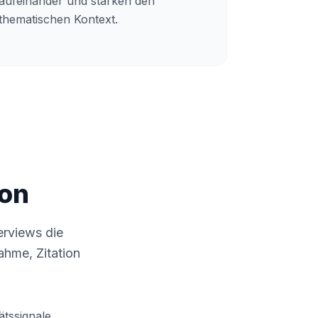
aufeinander und stärken den
thematischen Kontext.
ion
erviews die
ahme, Zitation
ätssignale,