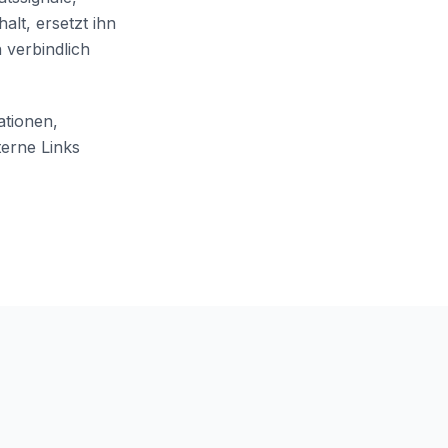
lt, ersetzt ihn
 verbindlich
ationen,
terne Links