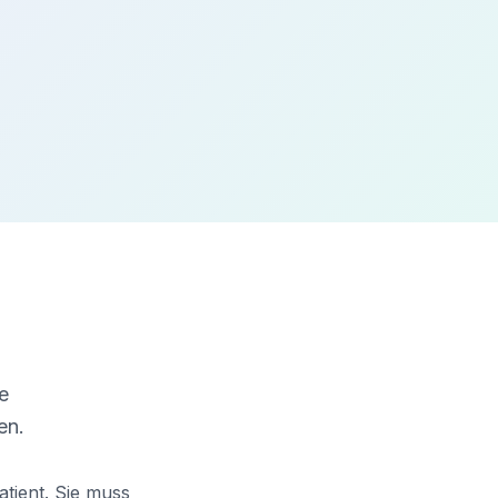
e
en.
atient. Sie muss