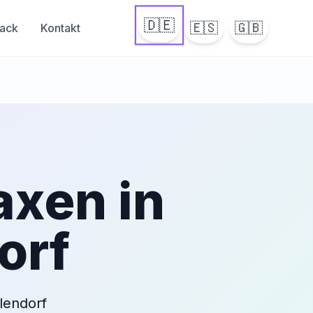
🇩🇪
🇪🇸
🇬🇧
ack
Kontakt
axen in
orf
lendorf