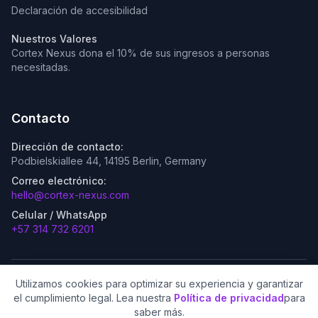
Declaración de accesibilidad
Nuestros Valores
Cortex Nexus dona el 10% de sus ingresos a personas
necesitadas.
Contacto
Dirección de contacto:
Podbielskiallee 44, 14195 Berlin, Germany
Correo electrónico:
hello@cortex-nexus.com
Celular / WhatsApp
+57 314 732 6201
Utilizamos cookies para optimizar su experiencia y garantizar
©
2026
Cortex Nexus S.A.S. – Agencia de IA especializada en
el cumplimiento legal. Lea nuestra
Política de privacidad
para
Berlín y Medellín. Fundada por el Dr. Jan–Luca Stampf. Todos
saber más.
los derechos reservados.